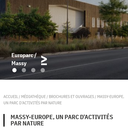
Europarc /
Massy
ACCUEIL
/
MÉDIATHÈQUE
/
BROCHURES ET OUVRAGES
/
MASSY-EUROPE,
UN PARC D’ACTIVITÉS PAR NATURE
MASSY-EUROPE, UN PARC D’ACTIVITÉS
PAR NATURE