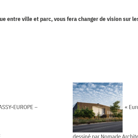
entre ville et parc, vous fera changer de vision sur les
MASSY-EUROPE –
« Eur
É
dessiné par Nomade Archit