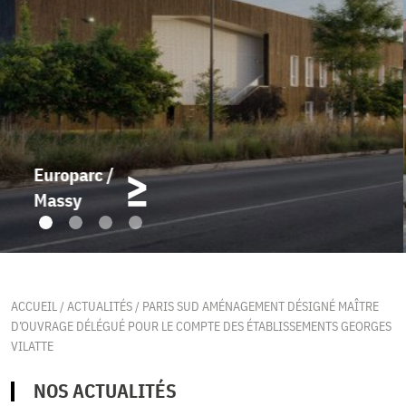
Urban Valley /
Massy
ACCUEIL
/
ACTUALITÉS
/
PARIS SUD AMÉNAGEMENT DÉSIGNÉ MAÎTRE
D’OUVRAGE DÉLÉGUÉ POUR LE COMPTE DES ÉTABLISSEMENTS GEORGES
VILATTE
NOS ACTUALITÉS