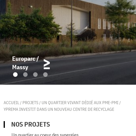
Europarc /
Massy
ACCUEIL
/
PROJETS
/
UN QUARTIER VIVANT DÉDIÉ AUX PME-PMI
/
YPREMA INVESTIT DANS UN NOUVEAU CENTRE DE RECYCLAGE
NOS PROJETS
Un quartier au coeur des synergies